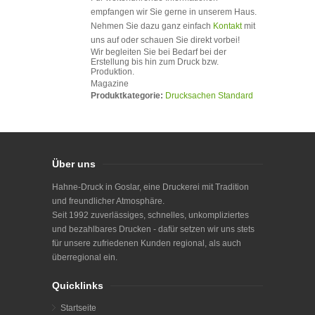
empfangen wir Sie gerne in unserem Haus.
Nehmen Sie dazu ganz einfach
Kontakt
mit
uns auf oder schauen Sie direkt vorbei!
Wir begleiten Sie bei Bedarf bei der
Erstellung bis hin zum Druck bzw.
Produktion.
Magazine
Produktkategorie:
Drucksachen Standard
Über uns
Hahne-Druck in Goslar, eine Druckerei mit Tradition
und freundlicher Atmosphäre.
Seit 1992 zuverlässiges, schnelles, unkompliziertes
und bezahlbares Drucken - dafür setzen wir uns stets
für unsere zufriedenen Kunden regional, als auch
überregional ein.
Quicklinks
Startseite