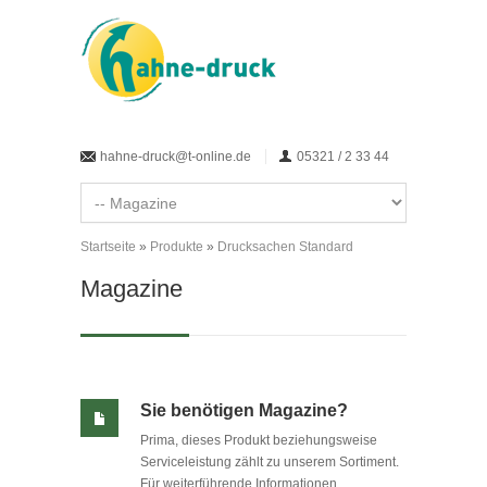
Direkt zum Inhalt
hahne-druck@t-online.de
05321 / 2 33 44
Startseite
»
Produkte
»
Drucksachen Standard
Sie sind hier
Magazine
Sie benötigen
Magazine
?
Prima, dieses Produkt beziehungsweise
Serviceleistung zählt zu unserem Sortiment.
Für weiterführende Informationen